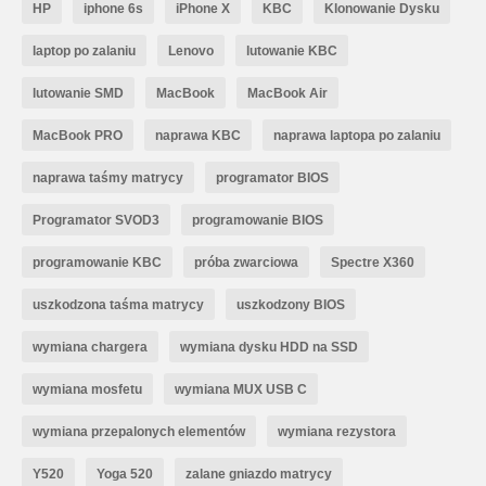
HP
iphone 6s
iPhone X
KBC
Klonowanie Dysku
laptop po zalaniu
Lenovo
lutowanie KBC
lutowanie SMD
MacBook
MacBook Air
MacBook PRO
naprawa KBC
naprawa laptopa po zalaniu
naprawa taśmy matrycy
programator BIOS
Programator SVOD3
programowanie BIOS
programowanie KBC
próba zwarciowa
Spectre X360
uszkodzona taśma matrycy
uszkodzony BIOS
wymiana chargera
wymiana dysku HDD na SSD
wymiana mosfetu
wymiana MUX USB C
wymiana przepalonych elementów
wymiana rezystora
Y520
Yoga 520
zalane gniazdo matrycy