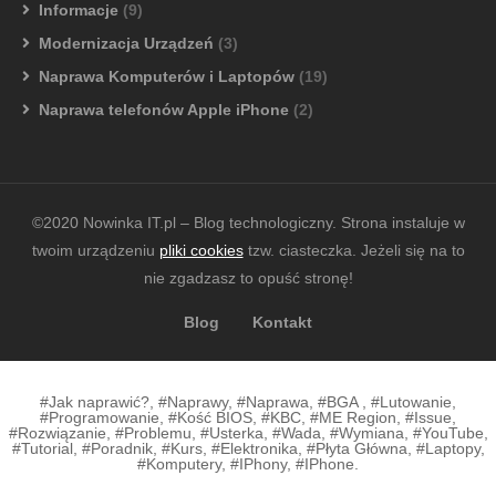
Informacje
(9)
Modernizacja Urządzeń
(3)
Naprawa Komputerów i Laptopów
(19)
Naprawa telefonów Apple iPhone
(2)
©2020 Nowinka IT.pl – Blog technologiczny. Strona instaluje w
twoim urządzeniu
pliki cookies
tzw. ciasteczka. Jeżeli się na to
nie zgadzasz to opuść stronę!
Blog
Kontakt
#Jak naprawić?, #Naprawy, #Naprawa, #BGA , #Lutowanie,
#Programowanie, #Kość BIOS, #KBC, #ME Region, #Issue,
#Rozwiązanie, #Problemu, #Usterka, #Wada, #Wymiana, #YouTube,
#Tutorial, #Poradnik, #Kurs, #Elektronika, #Płyta Główna, #Laptopy,
#Komputery, #IPhony, #IPhone.