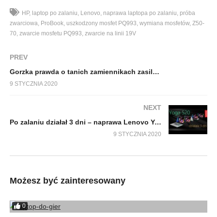
HP
laptop po zalaniu
Lenovo
naprawa laptopa po zalaniu
próba
zwarciowa
ProBook
uszkodzony mosfet PQ993
wymiana mosfetów
Z50-
70
zwarcie mosfetu PQ993
zwarcie na linii 19V
PREV
Gorzka prawda o tanich zamiennikach zasilaczy – naprawa Lenovo Z70-80
9 STYCZNIA 2020
NEXT
Po zalaniu działał 3 dni – naprawa Lenovo Yoga 520
9 STYCZNIA 2020
Możesz być zainteresowany
0