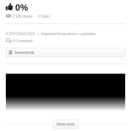
0%
2.18K Views
0 Likes
9 STYCZNIA 2020
Naprawa Komputerów i Laptopów
0 Comments
Screenshots
Show more