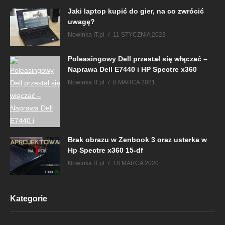
Jaki laptop kupić do gier, na co zwrócić
uwagę?
Nowinka IT.pl
11 STYCZNIA 2023
Poleasingowy Dell przestał się włączać –
Naprawa Dell E7440 i HP Spectre x360
Nowinka IT.pl
8 MARCA 2021
Brak obrazu w Zenbook 3 oraz usterka w
Hp Spectre x360 15-df
Nowinka IT.pl
18 MARCA 2020
Kategorie