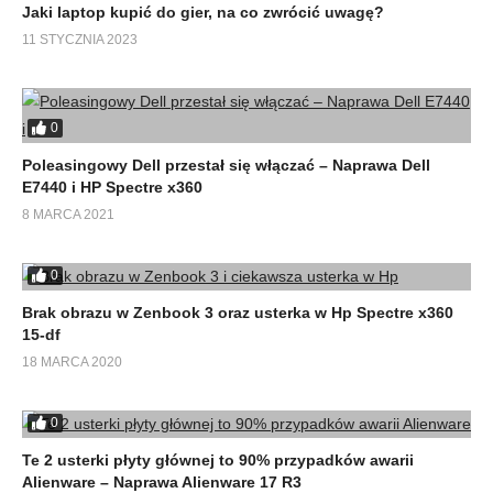
Jaki laptop kupić do gier, na co zwrócić uwagę?
11 STYCZNIA 2023
0
Odtwarzaj bezpośrednio na YT
Poleasingowy Dell przestał się włączać – Naprawa Dell
E7440 i HP Spectre x360
Autor: Daniel Rakowiecki
8 MARCA 2021
(Visited 2 176 times, 1 visits today)
0
Brak obrazu w Zenbook 3 oraz usterka w Hp Spectre x360
15-df
18 MARCA 2020
0
Te 2 usterki płyty głównej to 90% przypadków awarii
Alienware – Naprawa Alienware 17 R3