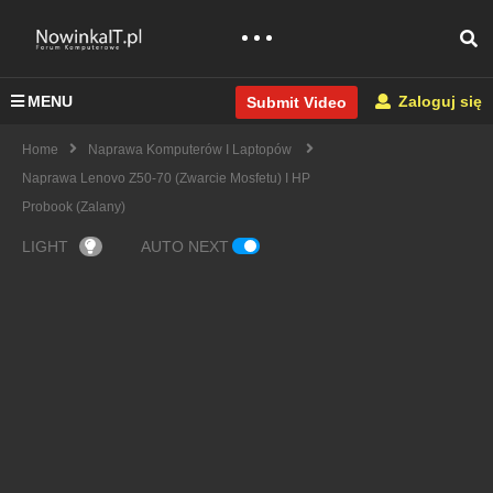
MENU
Zaloguj się
Submit Video
Home
Naprawa Komputerów I Laptopów
Naprawa Lenovo Z50-70 (zwarcie Mosfetu) I HP
Probook (zalany)
LIGHT
AUTO NEXT