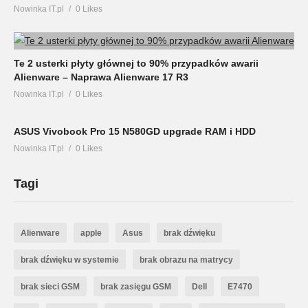
Nowinka IT.pl
0 Likes
Te 2 usterki płyty głównej to 90% przypadków awarii
Alienware – Naprawa Alienware 17 R3
Nowinka IT.pl
0 Likes
ASUS Vivobook Pro 15 N580GD upgrade RAM i HDD
Nowinka IT.pl
0 Likes
Tagi
Alienware
apple
Asus
brak dźwięku
brak dźwięku w systemie
brak obrazu na matrycy
brak sieci GSM
brak zasięgu GSM
Dell
E7470