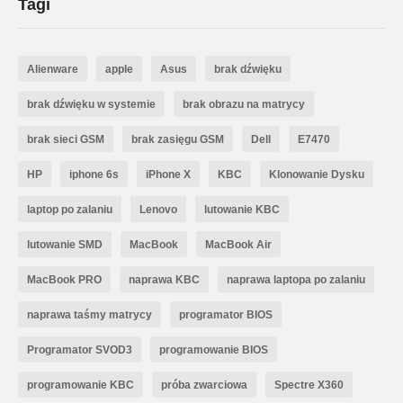
Tagi
Alienware
apple
Asus
brak dźwięku
brak dźwięku w systemie
brak obrazu na matrycy
brak sieci GSM
brak zasięgu GSM
Dell
E7470
HP
iphone 6s
iPhone X
KBC
Klonowanie Dysku
laptop po zalaniu
Lenovo
lutowanie KBC
lutowanie SMD
MacBook
MacBook Air
MacBook PRO
naprawa KBC
naprawa laptopa po zalaniu
naprawa taśmy matrycy
programator BIOS
Programator SVOD3
programowanie BIOS
programowanie KBC
próba zwarciowa
Spectre X360