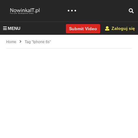
MENU
Zaloguj się
Submit Video
Home
Tag "iphone 6s"