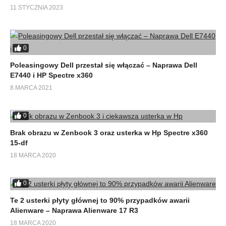
11 STYCZNIA 2023
0
Poleasingowy Dell przestał się włączać – Naprawa Dell
E7440 i HP Spectre x360
8 MARCA 2021
[ad_2]
Odtwarzaj bezpośrednio na YT
0
Brak obrazu w Zenbook 3 oraz usterka w Hp Spectre x360
Autor nagrania: Daniel Rakowiecki
15-df
18 MARCA 2020
(Visited 1 934 times, 1 visits today)
0
Te 2 usterki płyty głównej to 90% przypadków awarii
Alienware – Naprawa Alienware 17 R3
18 MARCA 2020