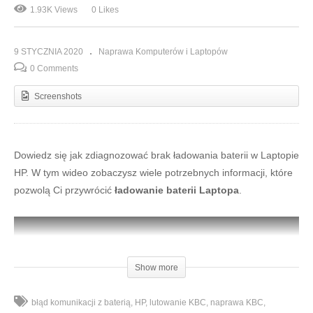
1.93K Views
0 Likes
9 STYCZNIA 2020
Naprawa Komputerów i Laptopów
0 Comments
Screenshots
Dowiedz się jak zdiagnozować brak ładowania baterii w Laptopie
HP. W tym wideo zobaczysz wiele potrzebnych informacji, które
pozwolą Ci przywrócić
ładowanie baterii Laptopa
.
Show more
błąd komunikacji z baterią
HP
lutowanie KBC
naprawa KBC