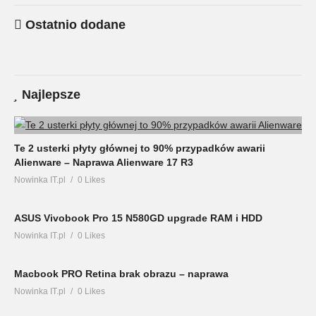
Ostatnio dodane
Najlepsze
Te 2 usterki płyty głównej to 90% przypadków awarii
Alienware – Naprawa Alienware 17 R3
Nowinka IT.pl
0 Likes
ASUS Vivobook Pro 15 N580GD upgrade RAM i HDD
Nowinka IT.pl
0 Likes
Macbook PRO Retina brak obrazu – naprawa
Nowinka IT.pl
0 Likes