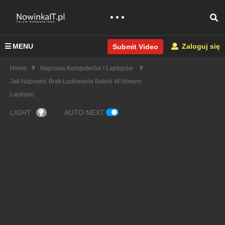
MENU
Zaloguj się
Submit Video
Home
Naprawa Komputerów I Laptopów
Jak Naprawić Brak Ładowania Baterii W Nowym
Laptopie.
LIGHT
AUTO NEXT