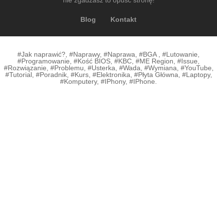
nie zgadzasz to opuść stronę!
Blog
Kontakt
#Jak naprawić?, #Naprawy, #Naprawa, #BGA , #Lutowanie,
#Programowanie, #Kość BIOS, #KBC, #ME Region, #Issue,
#Rozwiązanie, #Problemu, #Usterka, #Wada, #Wymiana, #YouTube,
#Tutorial, #Poradnik, #Kurs, #Elektronika, #Płyta Główna, #Laptopy,
#Komputery, #IPhony, #IPhone.