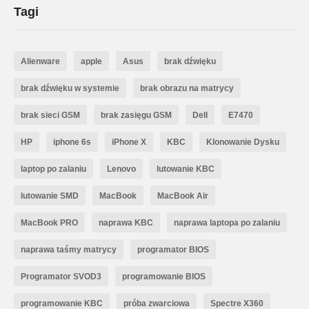
Tagi
Alienware
apple
Asus
brak dźwięku
brak dźwięku w systemie
brak obrazu na matrycy
brak sieci GSM
brak zasięgu GSM
Dell
E7470
HP
iphone 6s
iPhone X
KBC
Klonowanie Dysku
laptop po zalaniu
Lenovo
lutowanie KBC
lutowanie SMD
MacBook
MacBook Air
MacBook PRO
naprawa KBC
naprawa laptopa po zalaniu
naprawa taśmy matrycy
programator BIOS
Programator SVOD3
programowanie BIOS
programowanie KBC
próba zwarciowa
Spectre X360