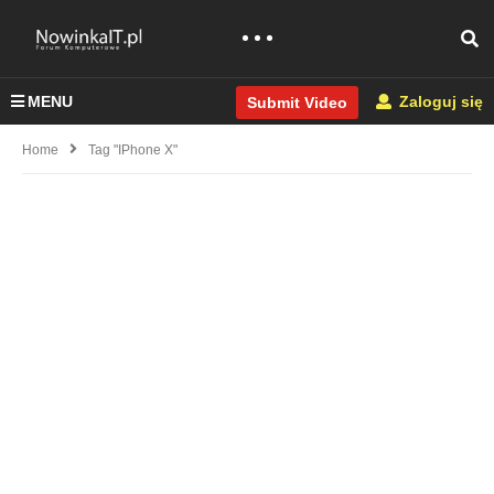
MENU
Zaloguj się
Submit Video
Home
Tag "iPhone X"