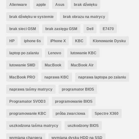
Alienware
apple
Asus
brak dźwięku
brak dźwięku w systemie
brak obrazu na matrycy
brak sieci GSM
brak zasięgu GSM
Dell
E7470
HP
iphone 6s
iPhone X
KBC
Klonowanie Dysku
laptop po zalaniu
Lenovo
lutowanie KBC
lutowanie SMD
MacBook
MacBook Air
MacBook PRO
naprawa KBC
naprawa laptopa po zalaniu
naprawa taśmy matrycy
programator BIOS
Programator SVOD3
programowanie BIOS
programowanie KBC
próba zwarciowa
Spectre X360
uszkodzona taśma matrycy
uszkodzony BIOS
wymiana chargera
wymiana dysku HDD na SSD