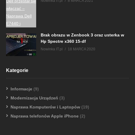
Nowinka IT.pl
8 MARCA 2021
Brak obrazu w Zenbook 3 oraz usterka w
Hp Spectre x360 15-df
Nowinka IT.pl
18 MARCA 2020
Kategorie
Informacje
(9)
Modernizacja Urządzeń
(3)
Naprawa Komputerów i Laptopów
(19)
Naprawa telefonów Apple iPhone
(2)