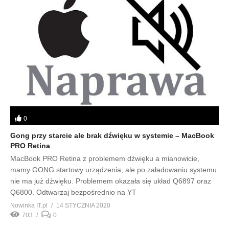
0
Gong przy starcie ale brak dźwięku w systemie – MacBook
PRO Retina
MacBook PRO Retina z problemem dźwięku a mianowicie,
mamy GONG startowy urządzenia, ale po załadowaniu systemu
nie ma już dźwięku. Problemem okazała się układ Q6897 oraz
Q6800. Odtwarzaj bezpośrednio na YT
Nowinka IT.pl
14 STYCZNIA 2020
703
0