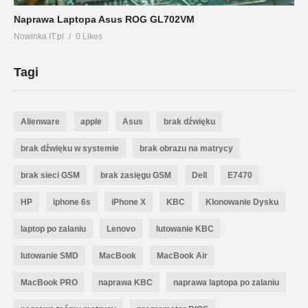
Naprawa Laptopa Asus ROG GL702VM
Nowinka IT.pl
0 Likes
Tagi
Alienware
apple
Asus
brak dźwięku
brak dźwięku w systemie
brak obrazu na matrycy
brak sieci GSM
brak zasięgu GSM
Dell
E7470
HP
iphone 6s
iPhone X
KBC
Klonowanie Dysku
laptop po zalaniu
Lenovo
lutowanie KBC
lutowanie SMD
MacBook
MacBook Air
MacBook PRO
naprawa KBC
naprawa laptopa po zalaniu