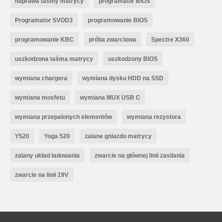
naprawa taśmy matrycy
programator BIOS
Programator SVOD3
programowanie BIOS
programowanie KBC
próba zwarciowa
Spectre X360
uszkodzona taśma matrycy
uszkodzony BIOS
wymiana chargera
wymiana dysku HDD na SSD
wymiana mosfetu
wymiana MUX USB C
wymiana przepalonych elementów
wymiana rezystora
Y520
Yoga 520
zalane gniazdo matrycy
zalany układ ładowania
zwarcie na głównej linii zasilania
zwarcie na linii 19V