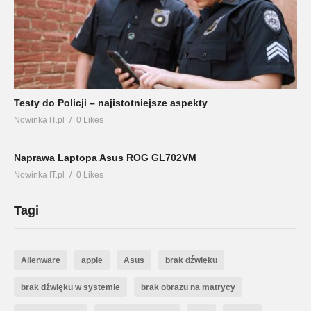
Testy do Policji – najistotniejsze aspekty
Nowinka IT.pl
0 Likes
Naprawa Laptopa Asus ROG GL702VM
Nowinka IT.pl
0 Likes
Tagi
Alienware
apple
Asus
brak dźwięku
brak dźwięku w systemie
brak obrazu na matrycy