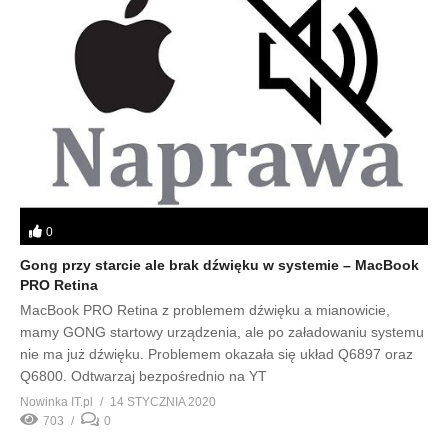
0
Gong przy starcie ale brak dźwięku w systemie – MacBook
PRO Retina
MacBook PRO Retina z problemem dźwięku a mianowicie,
mamy GONG startowy urządzenia, ale po załadowaniu systemu
nie ma już dźwięku. Problemem okazała się układ Q6897 oraz
Q6800. Odtwarzaj bezpośrednio na YT
Nowinka IT.pl
14 STYCZNIA 2020
703
0