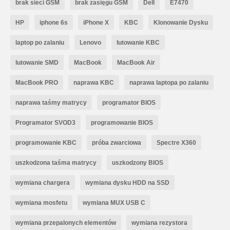
brak sieci GSM
brak zasięgu GSM
Dell
E7470
HP
iphone 6s
iPhone X
KBC
Klonowanie Dysku
laptop po zalaniu
Lenovo
lutowanie KBC
lutowanie SMD
MacBook
MacBook Air
MacBook PRO
naprawa KBC
naprawa laptopa po zalaniu
naprawa taśmy matrycy
programator BIOS
Programator SVOD3
programowanie BIOS
programowanie KBC
próba zwarciowa
Spectre X360
uszkodzona taśma matrycy
uszkodzony BIOS
wymiana chargera
wymiana dysku HDD na SSD
wymiana mosfetu
wymiana MUX USB C
wymiana przepalonych elementów
wymiana rezystora