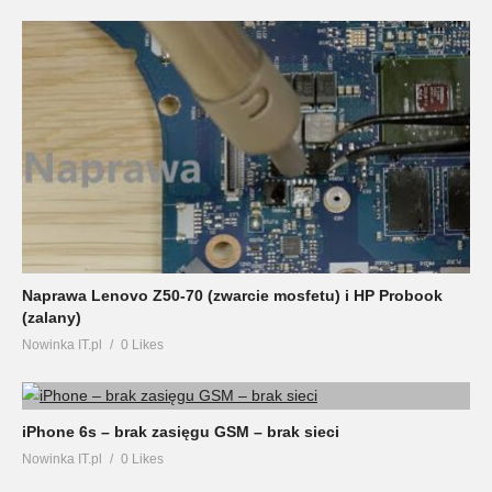
Naprawa Lenovo Z50-70 (zwarcie mosfetu) i HP Probook
(zalany)
Nowinka IT.pl
0 Likes
iPhone 6s – brak zasięgu GSM – brak sieci
Nowinka IT.pl
0 Likes