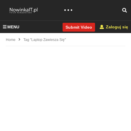
MENU
Zaloguj się
Submit Video
Home
Tag "laptop Zawiesza Się"