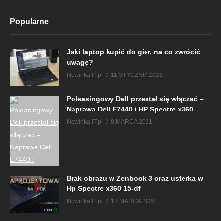
Popularne
Jaki laptop kupić do gier, na co zwrócić
uwagę?
Nowinka IT.pl
11 STYCZNIA 2023
Poleasingowy Dell przestał się włączać –
Naprawa Dell E7440 i HP Spectre x360
Nowinka IT.pl
8 MARCA 2021
Brak obrazu w Zenbook 3 oraz usterka w
Hp Spectre x360 15-df
Nowinka IT.pl
18 MARCA 2020