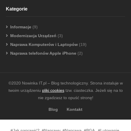
Kategorie
Informacje
(9)
Modernizacja Urządzeń
(3)
Naprawa Komputerów i Laptopów
(19)
Naprawa telefonów Apple iPhone
(2)
©2020 Nowinka IT.pl – Blog technologiczny. Strona instaluje w
twoim urządzeniu
pliki cookies
tzw. ciasteczka. Jeżeli się na to
nie zgadzasz to opuść stronę!
Blog
Kontakt
#Jak naprawić?, #Naprawy, #Naprawa, #BGA , #Lutowanie,