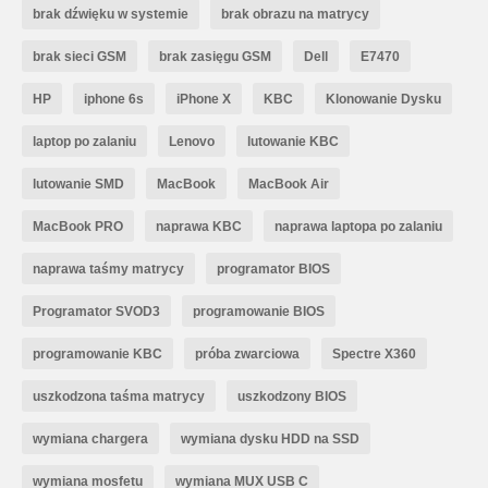
brak dźwięku w systemie
brak obrazu na matrycy
brak sieci GSM
brak zasięgu GSM
Dell
E7470
HP
iphone 6s
iPhone X
KBC
Klonowanie Dysku
laptop po zalaniu
Lenovo
lutowanie KBC
lutowanie SMD
MacBook
MacBook Air
MacBook PRO
naprawa KBC
naprawa laptopa po zalaniu
naprawa taśmy matrycy
programator BIOS
Programator SVOD3
programowanie BIOS
programowanie KBC
próba zwarciowa
Spectre X360
uszkodzona taśma matrycy
uszkodzony BIOS
wymiana chargera
wymiana dysku HDD na SSD
wymiana mosfetu
wymiana MUX USB C