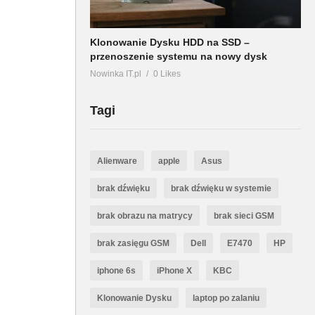
Klonowanie Dysku HDD na SSD –
przenoszenie systemu na nowy dysk
Nowinka IT.pl
0 Likes
Tagi
Alienware
apple
Asus
brak dźwięku
brak dźwięku w systemie
brak obrazu na matrycy
brak sieci GSM
brak zasięgu GSM
Dell
E7470
HP
iphone 6s
iPhone X
KBC
Klonowanie Dysku
laptop po zalaniu