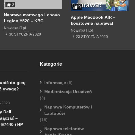
0
0
Naprawa martwego Lenovo
Apple MacBook AIR –
Legion Y520 – KBC
kosztowna naprawa!
Nowinka IT.pl
Nowinka IT.pl
30 STYCZNIA 2020
23 STYCZNIA 2020
Kategorie
upić do gier,
Informacje
(9)
ić uwagę?
Modernizacja Urządzeń
(3)
A 2023
Naprawa Komputerów i
 Dell
Laptopów
włączać –
(19)
 E7440 i HP
Naprawa telefonów
Apple iPhone