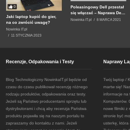
Poleasingowy Dell przestał
0
się włączać – Naprawa Dell
Jaki laptop kupić do gier,
E7440 i HP Spectre x360
Nowinka IT.pl
8 MARCA 2021
na co zwrócić uwagę?
Nowinka IT.pl
11 STYCZNIA 2023
Recenzje, Odpakowania i Testy
Naprawy La
Blog Technologiczny NowinkaIT.pl będzie od
Twój laptop / 
czasu do czasu publikował recenzję różnego
martw się! Nasz
rodzaju produktów, odpakowania oraz testy.
informacje na
Jeżeli są Państwo producentami sprzętu lub
Komputerów. 
dystrybutorami i chcą aby recenzja Państwa
nowe filmiki z
produktu pojawiła się na naszym portalu to
stronie być m
zapraszamy do kontaktu z nami. Jeżeli
usterkę, która