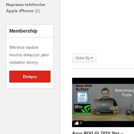
Naprawa telefonów
Apple iPhone
(2)
Membership
Wkrótce będzie
można dołączyć jako
Order By
redaktor strony.
Dołącz
0
Asus ROG GL702V Strx –