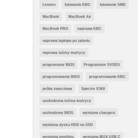
Lenovo
lutowanie KBC
lutowanie SMD
MacBook
MacBook Air
MacBook PRO
naprawa KBC
naprawa laptopa po zalaniu
naprawa taśmy matrycy
programator BIOS
Programator SVOD3
programowanie BIOS
programowanie KBC
próba zwarciowa
Spectre X360
uszkodzona taśma matrycy
uszkodzony BIOS
wymiana chargera
wymiana dysku HDD na SSD
wymiana mosfetu
wymiana MUX USB C