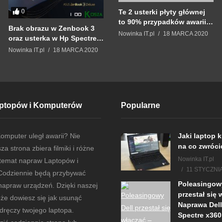
Te 2 usterki płyty głównej
0
to 90% przypadków awarii
Brak obrazu w Zenbook 3
Alienware – Naprawa
Nowinka IT.pl
18 MARCA 2020
oraz usterka w Hp Spectre
Alienware 17 R3
x360 15-df
Nowinka IT.pl
18 MARCA 2020
ptopów i Komputerów
Popularne
Komputer uległ awarii? Nie
Jaki laptop k
na co zwróc
a strona zbiera filmiki i różne
Nowinka IT.pl
 temat napraw Laptopów i
11 STYCZNI
Codziennie będą przybywać
Poleasingowy
 napraw urządzeń. Dzięki naszej
przestał się 
oże dowiesz się jak usunąć
Naprawa Dell
 dręczy twojego laptopa.
Spectre x360