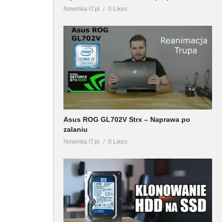
Nowinka IT.pl
0 Likes
Asus ROG GL702V Strx – Naprawa po
zalaniu
Nowinka IT.pl
0 Likes