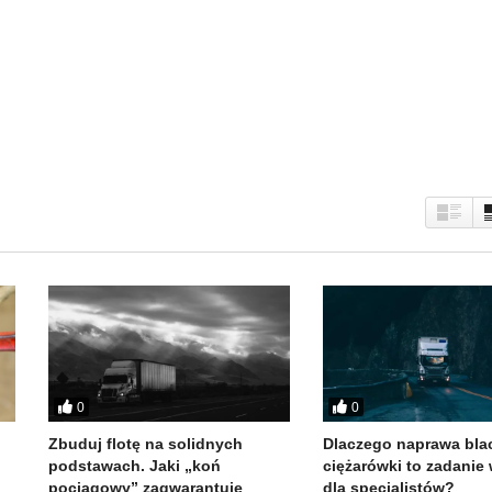
0
0
Zbuduj flotę na solidnych
Dlaczego naprawa bla
podstawach. Jaki „koń
ciężarówki to zadanie
pociągowy” zagwarantuje
dla specjalistów?