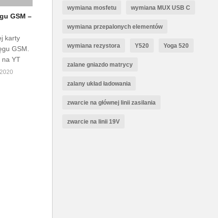
wymiana mosfetu
wymiana MUX USB C
ęgu GSM –
wymiana przepalonych elementów
j karty
wymiana rezystora
Y520
Yoga 520
ięgu GSM.
o na YT
zalane gniazdo matrycy
2020
zalany układ ładowania
zwarcie na głównej linii zasilania
zwarcie na linii 19V