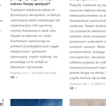
sukces Twojej spedycji?
a
Pojazdy użytkowe są na
Transport międzynarodowy to
znacznie większe obciąż
dynamiczny ekosystem, w którym
niebezpieczeństwa na d
najmniejszy detal inżynieryjny lub
eń
standardowe samochod
organizacyjny robi ogromną
osobowe. Nawet drobna 
różnicę finansową w skali roku.
e
czy przetarcie wieloton
Stawki za kilometr na rynku
zestawu może prowadzi
frachtowym wymuszają na
poważnych uszkodzeń 
polskich przedsiębiorcach ciągłą
nośnych i poszyć. Wielu
elastyczność i gotowość
r
przewoźników, szukając
operacyjną, często szybciej, niż
oszczędności, decyduje 
pozwalają na to kolejki w
oddanie pojazdu do mał
fabrykach ciężarówek.
nieautoryzowanych wars
jednak droga na skróty, 
Nowinka IT.pl
29 KWIETNIA 2026
3
często kończy się prob
Nowinka IT.pl
10 MARCA 
2