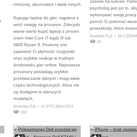
szanse na sukces. Pamię
rmicznej, akumulator i wiele innych
psycholog jest po to, ab
.
wykonywać swoją pracę
Kupując laptop do gier, najpierw z
o
pomóc Ci pokonać wsze
wróć uwagę na procesor. Zdecydo
przeszkody, które może
wanie warto kupić laptop z proces
Nowinka IT.pl
28 CZERW
orem Intel Core i7 bądź i9 lub
25
AMD Ryzen 9. Powinny one
zapewnić Ci płynność rozgrywki
oraz szybkie reakcje w trudnym
środowisku gier online. Najnowsze
procesory posiadają szybkie
przetwarzanie danych i mają wiele
części technologicznych, które nie
są dostępne w starszych
modelach.
Nowinka IT.pl
11 STYCZNIA 2023
183
0
0