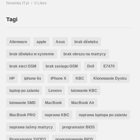
Nowinka IT.pl
0 Likes
Tagi
Alienware
apple
Asus
brak dźwięku
brak dźwięku w systemie
brak obrazu na matrycy
brak sieci GSM
brak zasięgu GSM
Dell
E7470
HP
iphone 6s
iPhone X
KBC
Klonowanie Dysku
laptop po zalaniu
Lenovo
lutowanie KBC
lutowanie SMD
MacBook
MacBook Air
MacBook PRO
naprawa KBC
naprawa laptopa po zalaniu
naprawa taśmy matrycy
programator BIOS
Programator SVOD3
programowanie BIOS