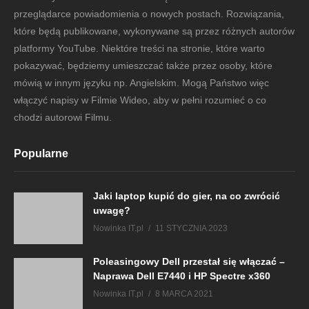
przeglądarce powiadomienia o nowych postach. Rozwiązania,
które będą publikowane, wykonywane są przez różnych autorów
platformy YouTube. Niektóre treści na stronie, które warto
pokazywać, będziemy umieszczać także przez osoby, które
mówią w innym języku np. Angielskim. Mogą Państwo więc
włączyć napisy w Filmie Wideo, aby w pełni rozumieć o co
chodzi autorowi Filmu.
Popularne
Jaki laptop kupić do gier, na co zwrócić
uwagę?
Nowinka IT.pl
11 STYCZNIA 2023
Poleasingowy Dell przestał się włączać –
Naprawa Dell E7440 i HP Spectre x360
Nowinka IT.pl
8 MARCA 2021