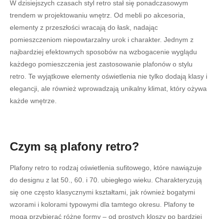
W dzisiejszych czasach styl retro stał się ponadczasowym
trendem w projektowaniu wnętrz. Od mebli po akcesoria,
elementy z przeszłości wracają do łask, nadając
pomieszczeniom niepowtarzalny urok i charakter. Jednym z
najbardziej efektownych sposobów na wzbogacenie wyglądu
każdego pomieszczenia jest zastosowanie plafonów o stylu
retro. Te wyjątkowe elementy oświetlenia nie tylko dodają klasy i
elegancji, ale również wprowadzają unikalny klimat, który ożywa
każde wnętrze.
Czym są plafony retro?
Plafony retro to rodzaj oświetlenia sufitowego, które nawiązuje
do designu z lat 50., 60. i 70. ubiegłego wieku. Charakteryzują
się one często klasycznymi kształtami, jak również bogatymi
wzorami i kolorami typowymi dla tamtego okresu. Plafony te
mogą przybierać różne formy – od prostych kloszy po bardziej