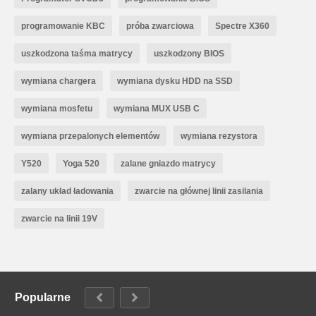
programowanie KBC
próba zwarciowa
Spectre X360
uszkodzona taśma matrycy
uszkodzony BIOS
wymiana chargera
wymiana dysku HDD na SSD
wymiana mosfetu
wymiana MUX USB C
wymiana przepalonych elementów
wymiana rezystora
Y520
Yoga 520
zalane gniazdo matrycy
zalany układ ładowania
zwarcie na głównej linii zasilania
zwarcie na linii 19V
Popularne